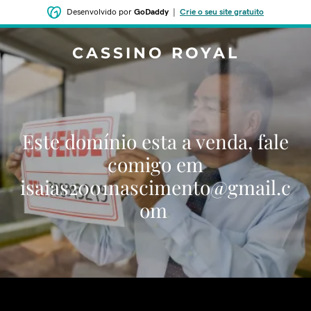
Desenvolvido por
GoDaddy
|
Crie o seu site gratuito
CASSINO ROYAL
Este domínio esta a venda, fale
comigo em
isaias2001nascimento@gmail.c
om